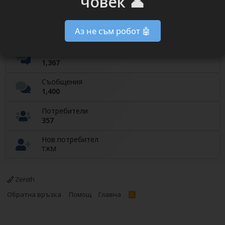
човек 👤
Currently on our website
Потребители онлайн
Аз не съм робот 🤖
User Active
0
Теми
1,367
Съобщения
1,400
Потребители
357
Нов потребител
ТЖМ
Zenith
Обратна връзка
Помощ
Главна
R
S
S