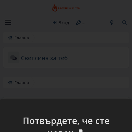
Вход
Регистрация
Главна
Светлина за теб
Главна
Светлина за теб
Превод на християнски филми, видео, музика, публикации (
Потвърдете, че сте
2010г. - 2026г. )