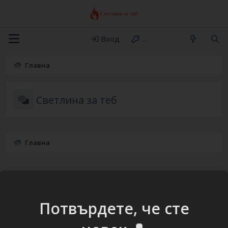
Вход
Регистрация
Главна
Светлина за теб
Главна
Светлина за теб
Превод на християнски филми, видео, музика, публикации (
Потвърдете, че сте
2010г. - 2026г. )