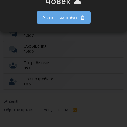
човек 👤
Currently on our website
Потребители онлайн
Аз не съм робот 🤖
User Active
1
Теми
1,367
Съобщения
1,400
Потребители
357
Нов потребител
ТЖМ
Zenith
Обратна връзка
Помощ
Главна
R
S
S