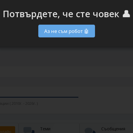
Потвърдете, че сте човек 👤
Аз не съм робот 🤖
 ( 2010г. - 2026г. )
Теми
Съобщения
нлайн