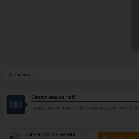
Главна
Светлина за теб
Превод на християнски филми, видео, музика, публикации
Currently on our website
Потребители о