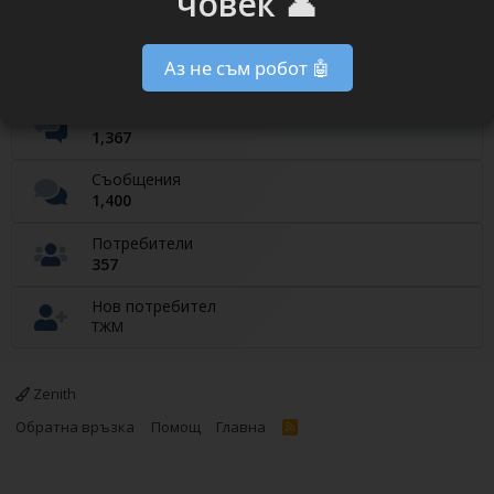
човек 👤
Currently on our website
Потребители онлайн
Аз не съм робот 🤖
User Active
0
Теми
1,367
Съобщения
1,400
Потребители
357
Нов потребител
ТЖМ
Zenith
Обратна връзка
Помощ
Главна
R
S
S