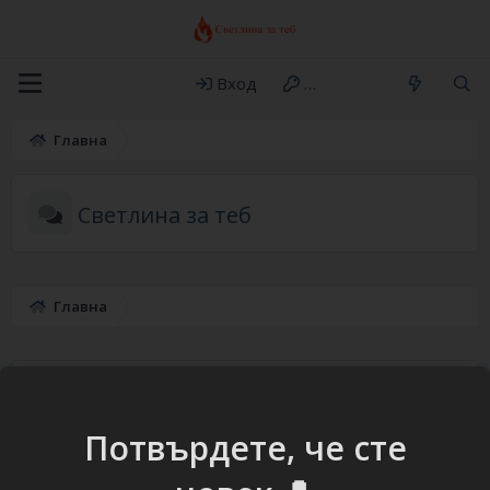
Вход
Регистрация
Главна
Светлина за теб
Главна
Светлина за теб
Превод на християнски филми, видео, музика, публикации (
Потвърдете, че сте
2010г. - 2026г. )