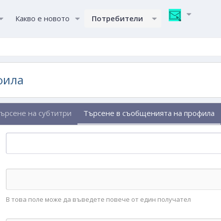
Какво е новото
Потребители
фила
ърсене на субтитри
Търсене в съобщенията на профила
В това поле може да въведете повече от един получател