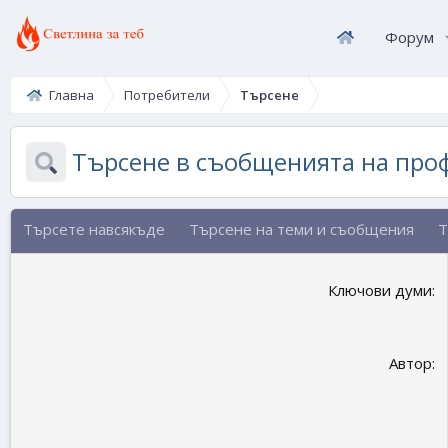
Форум
Главна
Потребители
Търсене
Търсене в съобщенията на про
Търсете навсякъде
Търсене на теми и съобщения
Т
Ключови думи
Автор