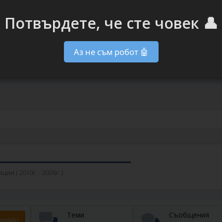
Потвърдете, че сте човек 👤
Аз не съм робот 🤖
 ( 2010г. - 2026г. )
Теми
Съобщения
нлайн