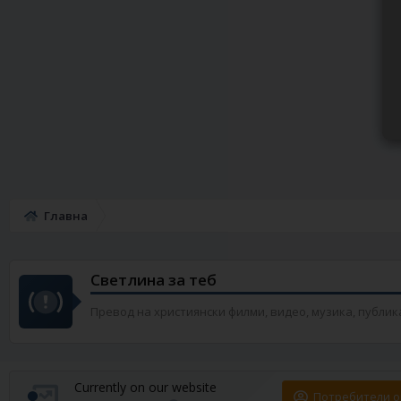
Главна
Светлина за теб
Превод на християнски филми, видео, музика, публикации
Currently on our website
Потребители о